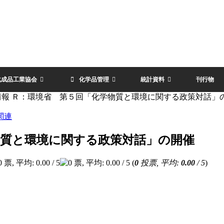
化成品工業協会
化学品管理
統計資料
刊行物
情報 Ｒ：環境省 第５回「化学物質と環境に関する政策対話」
関連
物質と環境に関する政策対話」の開催
(
0
投票, 平均:
0.00
/ 5
)