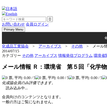
Skip
to
日本語
content
English
お問い合わせ
会員ログイン
Primary Menu
化成品工業協会
>
アーカイブス
>
その他
>
メール
2014/07/15
カテゴリー
その他
アーカイブス
情報発信プログラム
環境省
メール情報 Ｒ：環境省 第５回「化学
化成協会員のみ評価できます。
読み込み中...
会員向けのコンテンツとなります。
一般の方はご覧になれません。