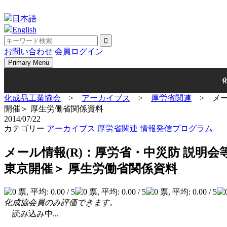
Skip
to
日本語
content
English
お問い合わせ
会員ログイン
Primary Menu
化成品工業協会
>
アーカイブス
>
厚労省関連
>
メー
開催＞ 厚生労働省関係資料
2014/07/22
カテゴリー
アーカイブス
厚労省関連
情報発信プログラム
メール情報(R)：厚労省・中災防 説明会
東京開催＞ 厚生労働省関係資料
化成協会員のみ評価できます。
読み込み中...