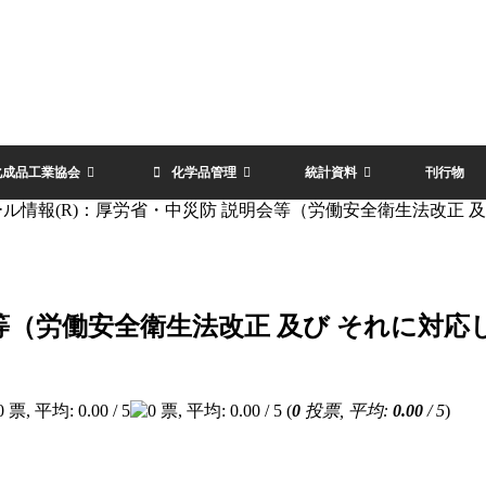
化成品工業協会
化学品管理
統計資料
刊行物
ル情報(R)：厚労省・中災防 説明会等（労働安全衛生法改正 及
等（労働安全衛生法改正 及び それに対応
(
0
投票, 平均:
0.00
/ 5
)