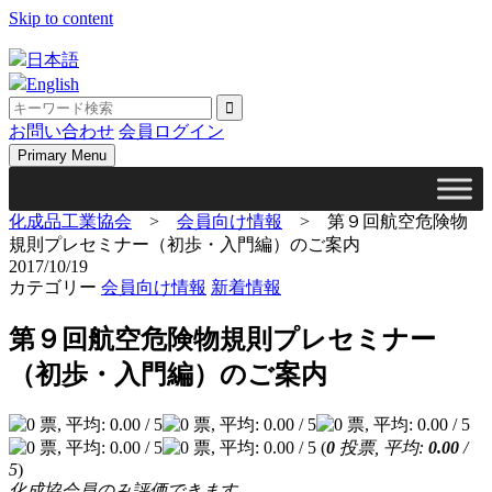
Skip to content
日本語
English
お問い合わせ
会員ログイン
Primary Menu
化成品工業協会
>
会員向け情報
>
第９回航空危険物
規則プレセミナー（初歩・入門編）のご案内
2017/10/19
カテゴリー
会員向け情報
新着情報
第９回航空危険物規則プレセミナー
（初歩・入門編）のご案内
(
0
投票, 平均:
0.00
/
5
)
化成協会員のみ評価できます。