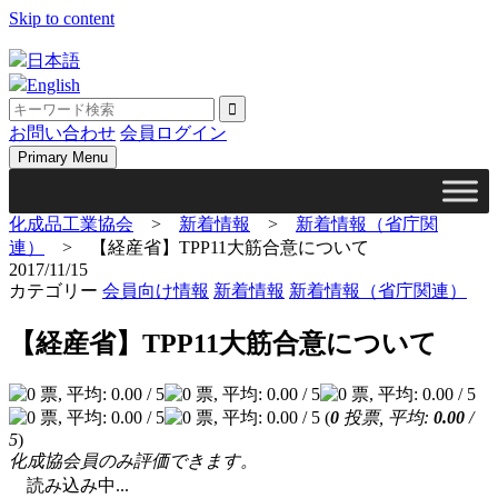
Skip to content
日本語
English
お問い合わせ
会員ログイン
Primary Menu
化成品工業協会
>
新着情報
>
新着情報（省庁関
連）
>
【経産省】TPP11大筋合意について
2017/11/15
カテゴリー
会員向け情報
新着情報
新着情報（省庁関連）
【経産省】TPP11大筋合意について
(
0
投票, 平均:
0.00
/
5
)
化成協会員のみ評価できます。
読み込み中...