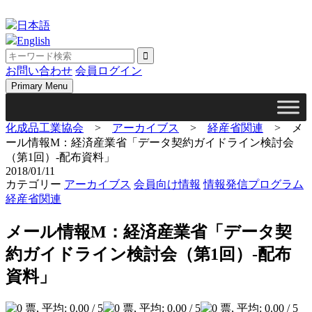
Skip
to
日本語
content
English
お問い合わせ
会員ログイン
Primary Menu
化成品工業協会
>
アーカイブス
>
経産省関連
>
メ
ール情報M：経済産業省「データ契約ガイドライン検討会
（第1回）‐配布資料」
2018/01/11
カテゴリー
アーカイブス
会員向け情報
情報発信プログラム
経産省関連
メール情報M：経済産業省「データ契
約ガイドライン検討会（第1回）‐配布
資料」