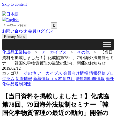
Skip to content
日本語
English
お問い合わせ
会員ログイン
Primary Menu
化成品工業協会
>
アーカイブス
>
その他
>
【当日
資料を掲載しました！】化成協第78回、79回海外法規制セミ
ナー「韓国化学物質管理の最近の動向」開催のお知らせ
2019/02/12
カテゴリー
その他
アーカイブス
会員向け情報
情報発信プロ
グラム
新着情報
新着情報（人材育成）
法規制動向情報
海外
化学品規制関連
【当日資料を掲載しました！】化成協
第78回、79回海外法規制セミナー「韓
国化学物質管理の最近の動向」開催の