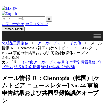
Skip
to
日本語
content
English
お問い合わせ
会員ログイン
Primary Menu
化成品工業協会
>
アーカイブス
>
その他
>
メール
情報 Ｒ：Chemtopia（韓国）[ケムトピア ニュースレター]
No. 44 事前申告結果および共同登録協議体オープン
2019/10/24
カテゴリー
その他
アーカイブス
会員向け情報
情報発信プロ
グラム
法規制動向情報
海外化学品規制関連
メール情報 Ｒ：Chemtopia（韓国）[ケ
ムトピア ニュースレター] No. 44 事前
申告結果および共同登録協議体オープ
ン