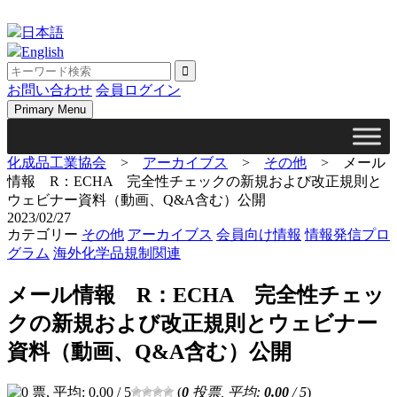
Skip
to
日本語
content
English
お問い合わせ
会員ログイン
Primary Menu
化成品工業協会
>
アーカイブス
>
その他
>
メール
情報 R：ECHA 完全性チェックの新規および改正規則と
ウェビナー資料（動画、Q&A含む）公開
2023/02/27
カテゴリー
その他
アーカイブス
会員向け情報
情報発信プロ
グラム
海外化学品規制関連
メール情報 R：ECHA 完全性チェッ
クの新規および改正規則とウェビナー
資料（動画、Q&A含む）公開
(
0
投票, 平均:
0.00
/ 5
)