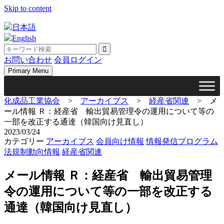
Skip to content
日本語
English
お問い合わせ
会員ログイン
Primary Menu
化成品工業協会
>
アーカイブス
>
経産省関連
>
メ
ール情報 Ｒ：経産省 輸出貿易管理令の運用について等の
一部を改正する通達（韓国向け見直し）
2023/03/24
カテゴリー
アーカイブス
会員向け情報
情報発信プログラム
法規制動向情報
経産省関連
メール情報 Ｒ：経産省 輸出貿易管理
令の運用について等の一部を改正する
通達（韓国向け見直し）