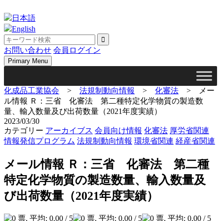
Skip
to
日本語
content
English
お問い合わせ
会員ログイン
Primary Menu
化成品工業協会
>
法規制動向情報
>
化審法
>
メー
ル情報 Ｒ：三省 化審法 第二種特定化学物質の製造数
量、輸入数量及び出荷数量（2021年度実績）
2023/03/30
カテゴリー
アーカイブス
会員向け情報
化審法
厚労省関連
情報発信プログラム
法規制動向情報
環境省関連
経産省関連
メール情報 Ｒ：三省 化審法 第二種
特定化学物質の製造数量、輸入数量及
び出荷数量（2021年度実績）