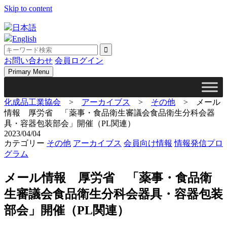
Skip to content
日本語
English
お問い合わせ
会員ログイン
Primary Menu
化成品工業協会
>
アーカイブス
>
その他
>
メール
情報 厚労省 「薬事・食品衛生審議会食品衛生分科会器
具・容器包装部会」開催（PL関連）
2023/04/04
カテゴリー
その他
アーカイブス
会員向け情報
情報発信プロ
グラム
メール情報 厚労省 「薬事・食品衛
生審議会食品衛生分科会器具・容器包装
部会」開催（PL関連）