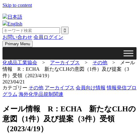
Skip to content
日本語
English
お問い合わせ
会員ログイン
Primary Menu
化成品工業協会
>
アーカイブス
>
その他
>
メール
情報 R：ECHA 新たなCLHの意図（1件）及び提案（3
件）受領（2023/4/19）
2023/04/21
カテゴリー
その他
アーカイブス
会員向け情報
情報発信プロ
グラム
海外化学品規制関連
メール情報 R：ECHA 新たなCLHの
意図（1件）及び提案（3件）受領
（2023/4/19）