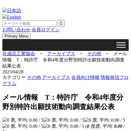
Skip
to
日本語
content
English
お問い合わせ
会員ログイン
Primary Menu
化成品工業協会
>
アーカイブス
>
その他
>
メール
情報 T：特許庁 令和4年度分野別特許出願技術動向調査
結果公表
2023/04/28
カテゴリー
その他
アーカイブス
会員向け情報
情報発信プロ
グラム
メール情報 T：特許庁 令和4年度分
野別特許出願技術動向調査結果公表
(
0
投票, 平均:
0.00
/