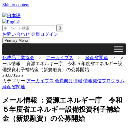
Skip to content
日本語
English
お問い合わせ
会員ログイン
Primary Menu
化成品工業協会
>
アーカイブス
>
経産省関連
>
メ
ール情報 ：資源エネルギー庁 令和５年度省エネルギー設
備投資利子補給金（新規融資）の公募開始
2023/05/25
カテゴリー
アーカイブス
会員向け情報
情報発信プログラム
経産省関連
メール情報 ：資源エネルギー庁 令和
５年度省エネルギー設備投資利子補給
金（新規融資）の公募開始