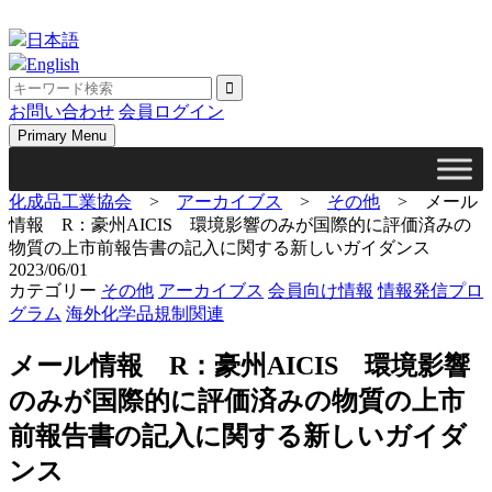
Skip
to
日本語
content
English
お問い合わせ
会員ログイン
Primary Menu
化成品工業協会
>
アーカイブス
>
その他
>
メール
情報 R：豪州AICIS 環境影響のみが国際的に評価済みの
物質の上市前報告書の記入に関する新しいガイダンス
2023/06/01
カテゴリー
その他
アーカイブス
会員向け情報
情報発信プロ
グラム
海外化学品規制関連
メール情報 R：豪州AICIS 環境影響
のみが国際的に評価済みの物質の上市
前報告書の記入に関する新しいガイダ
ンス