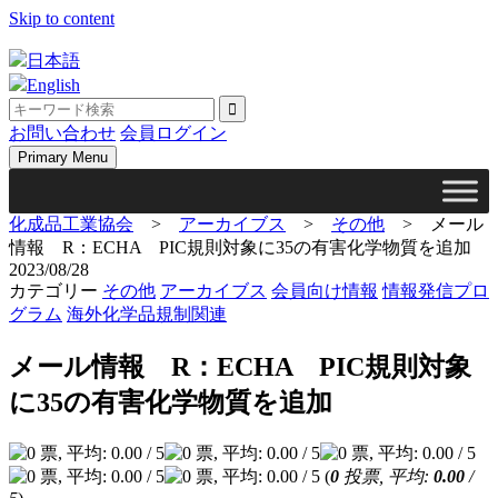
Skip to content
日本語
English
お問い合わせ
会員ログイン
Primary Menu
化成品工業協会
>
アーカイブス
>
その他
>
メール
情報 R：ECHA PIC規則対象に35の有害化学物質を追加
2023/08/28
カテゴリー
その他
アーカイブス
会員向け情報
情報発信プロ
グラム
海外化学品規制関連
メール情報 R：ECHA PIC規則対象
に35の有害化学物質を追加
(
0
投票, 平均:
0.00
/