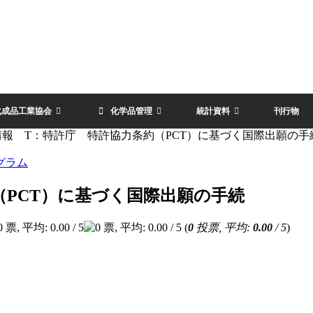
化成品工業協会
化学品管理
統計資料
刊行物
情報 T：特許庁 特許協力条約（PCT）に基づく国際出願の手
グラム
（PCT）に基づく国際出願の手続
(
0
投票, 平均:
0.00
/ 5
)