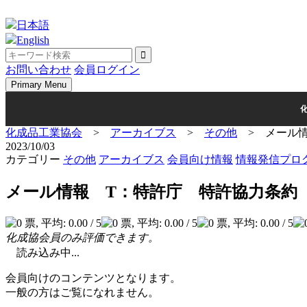
Skip
to
日本語
content
English
お問い合わせ
会員ログイン
Primary Menu
化成品工業協会
>
アーカイブス
>
その他
>
メール
2023/10/03
カテゴリー
その他
アーカイブス
会員向け情報
情報発信プロ
メール情報 T：特許庁 特許協力条約
化成協会員のみ評価できます。
読み込み中...
会員向けのコンテンツとなります。
一般の方はご覧になれません。