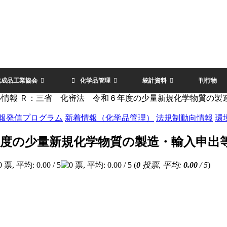
化成品工業協会
化学品管理
統計資料
刊行物
ル情報 Ｒ：三省 化審法 令和６年度の少量新規化学物質の製
報発信プログラム
新着情報（化学品管理）
法規制動向情報
環
年度の少量新規化学物質の製造・輸入申出
(
0
投票, 平均:
0.00
/ 5
)