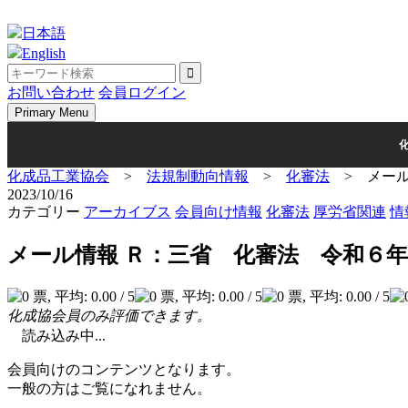
Skip
to
日本語
content
English
お問い合わせ
会員ログイン
Primary Menu
化成品工業協会
>
法規制動向情報
>
化審法
>
メー
2023/10/16
カテゴリー
アーカイブス
会員向け情報
化審法
厚労省関連
情
メール情報 Ｒ：三省 化審法 令和６
化成協会員のみ評価できます。
読み込み中...
会員向けのコンテンツとなります。
一般の方はご覧になれません。