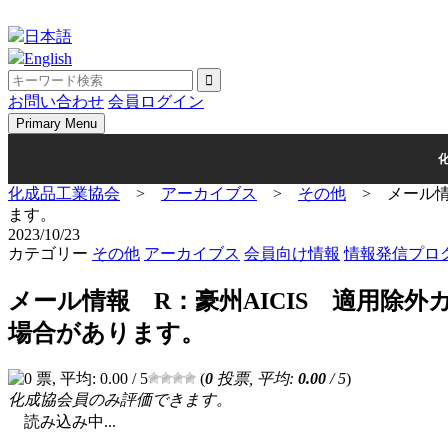
Skip
to
日本語
content
English
お問い合わせ
会員ログイン
Primary Menu
化成品工業協会
>
アーカイブス
>
その他
>
メール
ます。
2023/10/23
カテゴリー
その他
アーカイブス
会員向け情報
情報発信プロ
メール情報 R：豪州AICIS 適用
場合があります。
(
0
投票, 平均:
0.00
/ 5
)
化成協会員のみ評価できます。
読み込み中...