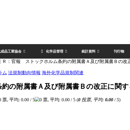
化成品工業協会
化学品管理
統計資料
刊行物
報 Ｒ：官報 ストックホルム条約の附属書Ａ及び附属書Ｂの改
ラム
法規制動向情報
海外化学品規制関連
条約の附属書Ａ及び附属書Ｂの改正に関す
(
0
投票, 平均:
0.00
/ 5
)