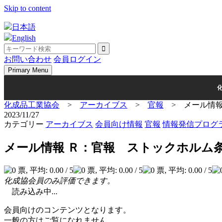
Skip to content
日本語
English
お問い合わせ
会員ログイン
Primary Menu
化成品工業協会
>
アーカイブス
>
官報
>
メール情
2023/11/27
カテゴリー
アーカイブス
会員向け情報
官報
情報発信プログ
メール情報 Ｒ：官報 ストックホルム
化成協会員のみ評価できます。
読み込み中...
会員向けのコンテンツとなります。
一般の方はご覧になれません。