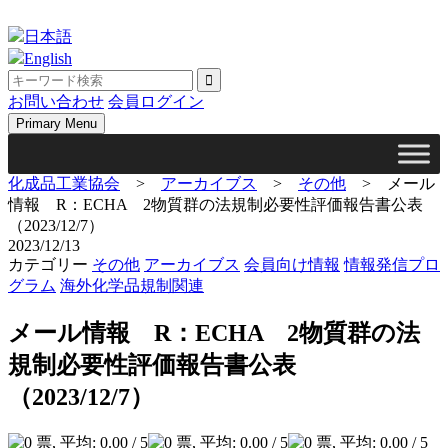
Skip
to
日本語
content
English
お問い合わせ
会員ログイン
Primary Menu
化成品工業協会
>
アーカイブス
>
その他
>
メール
情報 R：ECHA 2物質群の法規制必要性評価報告書公表
（2023/12/7）
2023/12/13
カテゴリー
その他
アーカイブス
会員向け情報
情報発信プロ
グラム
海外化学品規制関連
メール情報 R：ECHA 2物質群の法
規制必要性評価報告書公表
（2023/12/7）