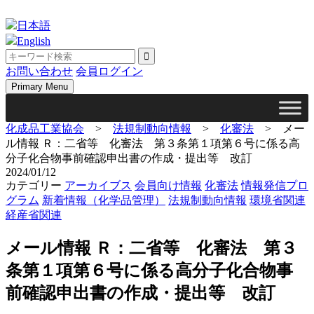
Skip
to
日本語
content
English
お問い合わせ
会員ログイン
Primary Menu
化成品工業協会
>
法規制動向情報
>
化審法
>
メー
ル情報 Ｒ：二省等 化審法 第３条第１項第６号に係る高
分子化合物事前確認申出書の作成・提出等 改訂
2024/01/12
カテゴリー
アーカイブス
会員向け情報
化審法
情報発信プロ
グラム
新着情報（化学品管理）
法規制動向情報
環境省関連
経産省関連
メール情報 Ｒ：二省等 化審法 第３
条第１項第６号に係る高分子化合物事
前確認申出書の作成・提出等 改訂