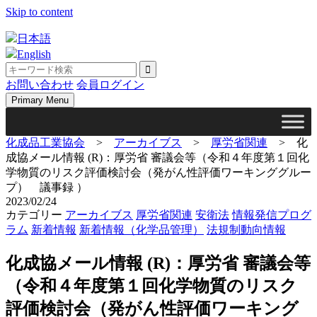
Skip to content
日本語
English
お問い合わせ
会員ログイン
Primary Menu
化成品工業協会
>
アーカイブス
>
厚労省関連
>
化
成協メール情報 (R)：厚労省 審議会等（令和４年度第１回化
学物質のリスク評価検討会（発がん性評価ワーキンググルー
プ） 議事録 ）
2023/02/24
カテゴリー
アーカイブス
厚労省関連
安衛法
情報発信プログ
ラム
新着情報
新着情報（化学品管理）
法規制動向情報
化成協メール情報 (R)：厚労省 審議会等
（令和４年度第１回化学物質のリスク
評価検討会（発がん性評価ワーキング