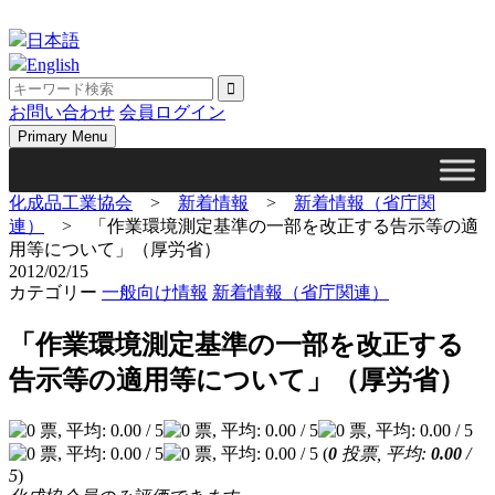
Skip
to
日本語
content
English
お問い合わせ
会員ログイン
Primary Menu
化成品工業協会
>
新着情報
>
新着情報（省庁関
連）
>
「作業環境測定基準の一部を改正する告示等の適
用等について」（厚労省）
2012/02/15
カテゴリー
一般向け情報
新着情報（省庁関連）
「作業環境測定基準の一部を改正する
告示等の適用等について」（厚労省）
(
0
投票, 平均:
0.00
/
5
)