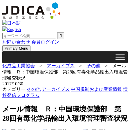
Skip
to
content
日本語
English
お問い合わせ
会員ログイン
Primary Menu
化成品工業協会
>
アーカイブス
>
その他
>
メール
情報 Ｒ：中国環境保護部 第28回有毒化学品輸出入環境管
理審査状況
2017/10/30
カテゴリー
その他
アーカイブス
中国規制および産業情報
情
報発信プログラム
メール情報 Ｒ：中国環境保護部 第
28回有毒化学品輸出入環境管理審査状況