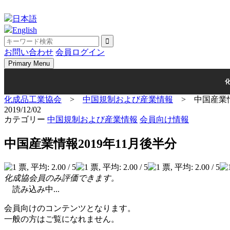
Skip
to
日本語
content
English
お問い合わせ
会員ログイン
Primary Menu
化成品工業協会
>
中国規制および産業情報
>
中国産業情
2019/12/02
カテゴリー
中国規制および産業情報
会員向け情報
中国産業情報2019年11月後半分
化成協会員のみ評価できます。
読み込み中...
会員向けのコンテンツとなります。
一般の方はご覧になれません。